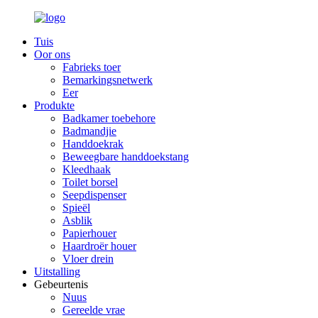
Tuis
Oor ons
Fabrieks toer
Bemarkingsnetwerk
Eer
Produkte
Badkamer toebehore
Badmandjie
Handdoekrak
Beweegbare handdoekstang
Kleedhaak
Toilet borsel
Seepdispenser
Spieël
Asblik
Papierhouer
Haardroër houer
Vloer drein
Uitstalling
Gebeurtenis
Nuus
Gereelde vrae