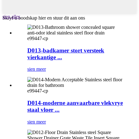
sien alles
Skryf u boodskap hier en stuur dit aan ons
e99447-cp
D013-badkamer stort versteek
vierkantige ...
sien meer
e99447-cp
D014-moderne aanvaarbare vlekvrye
staal vloer ...
sien meer