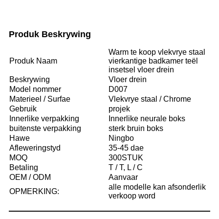
Produk Beskrywing
Warm te koop vlekvrye staal
Produk Naam
vierkantige badkamer teël
insetsel vloer drein
Beskrywing
Vloer drein
Model nommer
D007
Materieel / Surfae
Vlekvrye staal / Chrome
Gebruik
projek
Innerlike verpakking
Innerlike neurale boks
buitenste verpakking
sterk bruin boks
Hawe
Ningbo
Afleweringstyd
35-45 dae
MOQ
300STUK
Betaling
T / T, L / C
OEM / ODM
Aanvaar
alle modelle kan afsonderlik
OPMERKING:
verkoop word