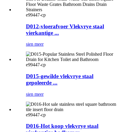
e99447-cp
D012-vloerafvoer Vlekvrye staal
vierkantige ...
sien meer
e99447-cp
D015-gewilde vlekvrye staal
gepoleerde ...
sien meer
e99447-cp
D016-Hot koop vlekvrye staal