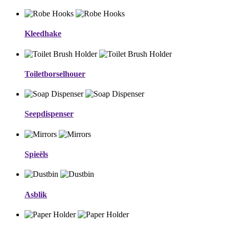
Kleedhake
Toiletborselhouer
Seepdispenser
Spieëls
Asblik