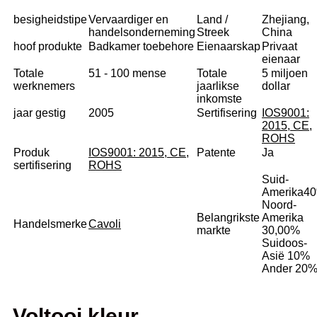
besigheidstipe
Vervaardiger en
Land /
Zhejiang,
handelsonderneming
Streek
China
hoof produkte
Badkamer toebehore
Eienaarskap
Privaat
eienaar
Totale
51 - 100 mense
Totale
5 miljoen
werknemers
jaarlikse
dollar
inkomste
jaar gestig
2005
Sertifisering
IOS9001:
2015, CE,
ROHS
Produk
IOS9001: 2015, CE,
Patente
Ja
sertifisering
ROHS
Suid-
Amerika
4
Noord-
Belangrikste
Amerika
Handelsmerke
Cavoli
markte
30,00%
Suidoos-
Asië 10%
Ander 20
Voltooi kleur