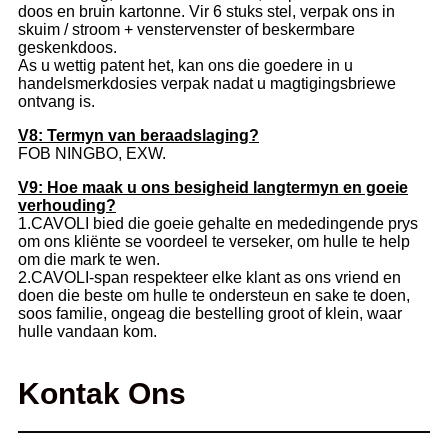
doos en bruin kartonne. Vir 6 stuks stel, verpak ons ​​in
skuim / stroom + venstervenster of beskermbare
geskenkdoos.
As u wettig patent het, kan ons die goedere in u
handelsmerkdosies verpak nadat u magtigingsbriewe
ontvang is.
V8: Termyn van beraadslaging?
FOB NINGBO, EXW.
V9: Hoe maak u ons besigheid langtermyn en goeie
verhouding?
1.CAVOLI bied die goeie gehalte en mededingende prys
om ons kliënte se voordeel te verseker, om hulle te help
om die mark te wen.
2.CAVOLI-span respekteer elke klant as ons vriend en
doen die beste om hulle te ondersteun en sake te doen,
soos familie, ongeag die bestelling groot of klein, waar
hulle vandaan kom.
Kontak Ons