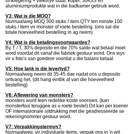
sinklegering + vlekvrye staal, koper, 304SS en
aluminiumprodukte wat in die badkamer gebruik word.
V3: Wat is die MOQ?
Normaalweg MOQ 300 stuks / item.QTY ten minste 100
stuks / item vir monster of roete bestelling. (ons sal die
totale hoeveelheid bestelling in ag neem)
V4: Wat is die betalingsvoorwaardes?
By T / T, 30% deposito en die 70% saldo wat betaal moet
word voordat dit vanaf die fabriek gestuur word. Ons wys
vir u foto's van goedere voordat u die balans betaal.
V5: Hoe lank is die levertyd?
Normaalweg neem dit 35-45 dae nadat ons u deposito
ontvang het. (dit hang eintlik af van die hoeveelheid
bestelling)
V6: Aflewering van monsters?
monsters word teen redelike koste voorsien. (kan
monsterfooi teruggee as u roete bestel) Dit kan per koerier
OF internasionale uitdrukking met die geadresseerde se
rekeningnommer gestuur word.
V7: Verpakkingstermyn?
Normaalweg, vir individuele items, verpak ons ​​in 'n wit